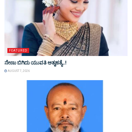
FEATURED
ನೇಣು ಬಿಗಿದು ಯುವತಿ ಆತ್ಮಹತ್ಯೆ..!
AUGUST 7, 2026