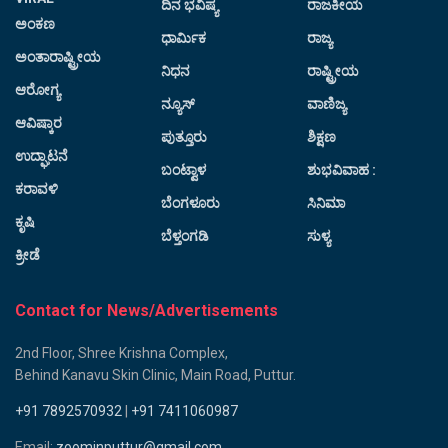
ದಿನ ಭವಿಷ್ಯ
ರಾಜಕೀಯ
ಅಂಕಣ
ಧಾರ್ಮಿಕ
ರಾಜ್ಯ
ಅಂತಾರಾಷ್ಟ್ರೀಯ
ನಿಧನ
ರಾಷ್ಟ್ರೀಯ
ಆರೋಗ್ಯ
ನ್ಯೂಸ್
ವಾಣಿಜ್ಯ
ಆವಿಷ್ಕಾರ
ಪುತ್ತೂರು
ಶಿಕ್ಷಣ
ಉದ್ಘಾಟನೆ
ಬಂಟ್ವಾಳ
ಶುಭವಿವಾಹ :
ಕರಾವಳಿ
ಬೆಂಗಳೂರು
ಸಿನಿಮಾ
ಕೃಷಿ
ಬೆಳ್ತಂಗಡಿ
ಸುಳ್ಯ
ಕ್ರೀಡೆ
Contact for News/Advertisements
2nd Floor, Shree Krishna Complex,
Behind Kanavu Skin Clinic, Main Road, Puttur.
+91 7892570932
|
+91 7411060987
Email:
zoominputtur@gmail.com