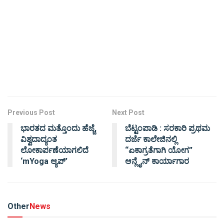
Previous Post
Next Post
ಭಾರತದ ಮತ್ತೊಂದು ಹೆಜ್ಜೆ,
ಬೆಟ್ಟಂಪಾಡಿ : ಸರಕಾರಿ ಪ್ರಥಮ
ವಿಶ್ವದಾದ್ಯಂತ
ದರ್ಜೆ ಕಾಲೇಜಿನಲ್ಲಿ
ಲೋಕಾರ್ಪಣೆಯಾಗಲಿದೆ
“ಏಕಾಗ್ರತೆಗಾಗಿ ಯೋಗ”
‘mYoga ಆ್ಯಪ್’
ಆನ್ಲೈನ್‌ ಕಾರ್ಯಾಗಾರ
Other
News