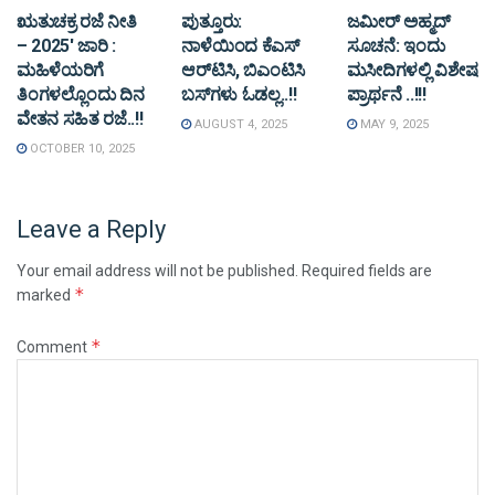
ಋತುಚಕ್ರ ರಜೆ ನೀತಿ
ಪುತ್ತೂರು:
ಜಮೀರ್ ಅಹ್ಮದ್
– 2025′ ಜಾರಿ :
ನಾಳೆಯಿಂದ ಕೆಎಸ್​
ಸೂಚನೆ: ಇಂದು
ಮಹಿಳೆಯರಿಗೆ
ಆರ್​ಟಿಸಿ, ಬಿಎಂಟಿಸಿ
ಮಸೀದಿಗಳಲ್ಲಿ ವಿಶೇಷ
ತಿಂಗಳಲ್ಲೊಂದು ದಿನ
ಬಸ್​ಗಳು​ ಓಡಲ್ಲ..!!
ಪ್ರಾರ್ಥನೆ ..!!!
ವೇತನ ಸಹಿತ ರಜೆ..!!
AUGUST 4, 2025
MAY 9, 2025
OCTOBER 10, 2025
Leave a Reply
Your email address will not be published.
Required fields are
*
marked
*
Comment