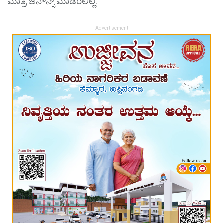
ಮಾತ್ರ ಅನೌನ್ಸ್​ ಮಾಡಿರಲಿಲ್ಲ.
Advertisement