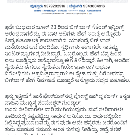
ಇದೇ ಬುಧವಾರ ಜೂನ್ 23 ರಿಂದ ಬಿಗ್​ ಬಾಸ್ ಸೆಕೆಂಡ್ ಇನ್ನಿಂಗ್ಸ್
ಆರಂಭವಾಗಲಿದ್ದು, ಈ ಬಾರಿ ಆಟಗಳು ಹೇಗೆ ಇರುತ್ತೆ ಅನ್ನೋದು
ತೀವ್ರ ಕುತೂಹಲಕ್ಕೆ ಕಾರಣವಾಗಿದೆ. ಯಾಕಂದ್ರೆ ಬಿಗ್​ ಬಾಸ್
ಮನೆಯಿಂದ ಆಚೆ ಬಂದಿರೋ ಸ್ಪರ್ಧಿಗಳು ಈಗಾಗಲೇ ಸಾಕಷ್ಟು
ಇಂಟರ್​ವ್ಯೂಗಳನ್ನ ನೀಡಿದ್ದಾರೆ.. ಒಬ್ಬರೊಬ್ಬರು ಹೇಗೆ ಬೆನ್ನ ಹಿಂದೆ
ಏನು ಮಾಡ್ತಿದ್ದರು ಅನ್ನೋದನ್ನೂ ಈಗ ತಿಳಿದಿದ್ದಾರೆ. ಹೀಗಾಗಿ, ಅಂದಿನ
ಸ್ನೇಹಿತರು ಈಗಲೂ ಸ್ನೇಹಿತರಾಗಿಯೇ ಇರ್ತಾರಾ? ಅಥವಾ
ವಿರೋಧಿಗಳು ಆಪ್ತಮಿತ್ರರಾಗ್ತಾರಾ? ಈ ಸ್ನೇಹ ಮತ್ತು ವಿರೋಧವನ್ನ
ಬಿಗ್​ಬಾಸ್ ಹೇಗೆ ನಿರ್ವಹಣೆ ಮಾಡ್ತಾರೆ ಅನ್ನೋದು ಸದ್ಯದ ಕುತೂಹಲ.
ಇನ್ನು ಇತ್ತೀಚೆಗೆ ತಾನೆ ಫೇಸ್​ಬುಕ್​ನಲ್ಲಿ ಪೋಸ್ಟ್​ ಹಾಗಿದ್ದ ಕಲರ್ಸ್ ಕನ್ನಡ
ವಾಹಿನಿ ಮುಖ್ಯಸ್ಥ ಪರಮೇಶ್ವರ್ ಗುಂಡ್ಕಲ್,
ಊರು ಸೇರಿದಾಗಲೇ ದಾರಿ ಮುಗಿಯುವುದು. ಮನೆ ಸೇರಿದಾಗಲೇ
ಹಾದಿಯಲ್ಲಿ ಕಷ್ಟಪಟ್ಟಿದ್ದು ಸಾರ್ಥಕ ಅನಿಸೋದು. ಅರ್ಧದಲ್ಲಿಯೇ
ನಿಲ್ಲಿಸಿದ್ದ ಪ್ರಯಾಣವನ್ನು ಈಗ ಪುನಃ ಅದೇ ಹನ್ನೆರಡು ಜನರೊಂದಿಗೆ
ಶುರು ಮಾಡುವ ಸಮಯ ಅಂತ ಸುಳಿವು ನೀಡಿದ್ರು. ಆದ್ರೆ ಡೇಟ್​