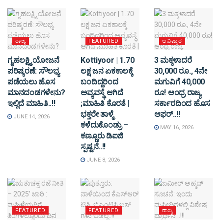
ರಾಜ್ಯ
FEATURED
ಆವಿಷ್ಕಾರ
ಗೃಹಲಕ್ಷ್ಮಿ ಯೋಜನೆ
Kottiyoor | 1.70
3 ಮಕ್ಕಳಾದರೆ
ಪರಿಷ್ಕರಣೆ: ಸೌಲಭ್ಯ
ಲಕ್ಷ ಜನ ಏಕಕಾಲಕ್ಕೆ
30,000 ರೂ., 4ನೇ
ಪಡೆಯಲು ಹೊಸ
ಬಂದಿದ್ದರಿಂದ
ಮಗುವಿಗೆ 40,000
ಮಾನದಂಡಗಳೇನು?
ಅವ್ಯವಸ್ಥೆ ಆಗಿದೆ
ರೂ! ಆಂಧ್ರ ರಾಜ್ಯ
ಇಲ್ಲಿದೆ ಮಾಹಿತಿ..!!
;ಮಾಹಿತಿ ಕೊರತೆ |
ಸರ್ಕಾರದಿಂದ ಹೊಸ
ಭಕ್ತರೇ ತಾಳ್ಮೆ
ಆಫರ್..!!
JUNE 14, 2026
ಕಳೆದುಕೊಂಡ್ರು –
MAY 16, 2026
ಕಣ್ಣೂರು ಡಿಐಜಿ
ಸ್ಪಷ್ಟನೆ..!!
JUNE 8, 2026
FEATURED
FEATURED
ರಾಜ್ಯ