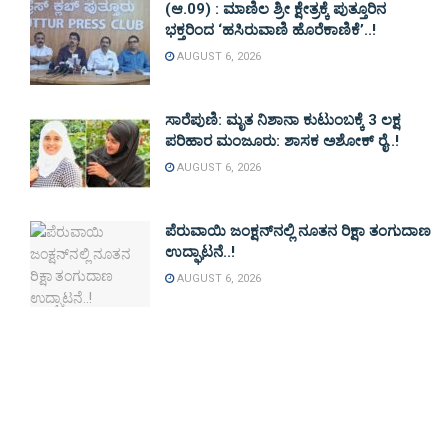
(ಆ.09) : ಮಾಣಿಲ ಶ್ರೀ ಕ್ಷೇತ್ರಕ್ಕೆ ಪುತ್ತೂರಿನ
ಭಕ್ತರಿಂದ ‘ಹಸಿರುವಾಣಿ ಹೊರೆಕಾಣಿಕೆ’..!
AUGUST 6, 2026
ಸಾರೆಪುಣಿ: ಮೃತ ನಿಶಾನಾ ಕುಟುಂಬಕ್ಕೆ 3 ಲಕ್ಷ
ಪರಿಹಾರ ಮಂಜೂರು: ಶಾಸಕ ಅಶೋಕ್ ರೈ..!
AUGUST 6, 2026
ಪೆರುವಾಯಿ ಜಂಕ್ಷನ್‌ನಲ್ಲಿ ನೂತನ ರಿಕ್ಷಾ ತಂಗುದಾಣ
ಉದ್ಘಾಟನೆ..!
AUGUST 6, 2026