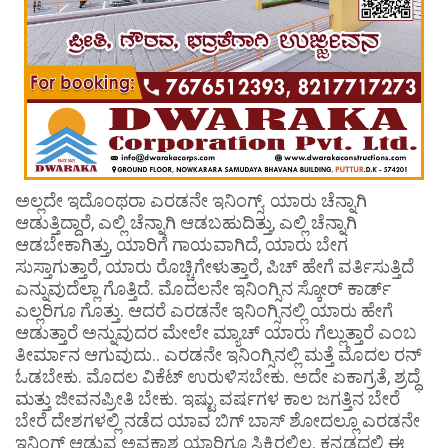
ಅಲ್ಲದೇ ಇದೊಂಥರಾ ಎರಡನೇ ಇನಿಂಗ್ಸ್. ಯಾರು ಚೆನ್ನಾಗಿ
ಆಡುತ್ತಿದ್ದಾರೆ, ಎಲ್ಲಿ ಚೆನ್ನಾಗಿ ಆಡಬಹುದಿತ್ತು, ಎಲ್ಲಿ ಚೆನ್ನಾಗಿ
ಆಡಬೇಕಾಗಿತ್ತು, ಯಾರಿಗೆ ಗಾಯವಾಗಿದೆ, ಯಾರು ಬೇಗ
ಸುಸ್ತಾಗುತ್ತಾರೆ, ಯಾರು ರೊಚ್ಚಿಗೇಳುತ್ತಾರೆ, ಪಿಚ್ ಹೇಗೆ ವರ್ತಿಸುತ್ತಿದೆ
ಎನ್ನುವುದೆಲ್ಲಾ ಗೊತ್ತಿದೆ. ಮೊದಲನೇ ಇನಿಂಗ್ಸಿನ ಸ್ಕೋರ್​‍ ಕಾರ್ಡ್
ಎಲ್ಲರಿಗೂ ಗೊತ್ತು. ಆದರೆ ಎರಡನೇ ಇನಿಂಗ್ಸಿನಲ್ಲಿ ಯಾರು ಹೇಗೆ
ಆಡುತ್ತಾರೆ ಅನ್ನುವುದರ ಮೇಲೇ ಮ್ಯಾಚ್ ಯಾರು ಗೆಲ್ಲುತ್ತಾರೆ ಎಂಬ
ತೀರ್ಮಾನ ಆಗುವುದು.. ಎರಡನೇ ಇನಿಂಗ್ಸಿನಲ್ಲಿ ಮತ್ತೆ ಮೊದಲ ರನ್
ಓಡಬೇಕು. ಮೊದಲ ವಿಕೆಟ್ ಉರುಳಿಸಬೇಕು. ಅದೇ ಏಕಾಗ್ರತೆ, ಶ್ರದ್ಧೆ
ಮತ್ತು ಜೀವನಪ್ರೀತಿ ಬೇಕು. ಇಷ್ಟು ವರ್ಷಗಳ ಕಾಲ ಜಗತ್ತಿನ ಬೇರೆ
ಬೇರೆ ದೇಶಗಳಲ್ಲಿ ನಡೆದ ಯಾವ ಬಿಗ್ ಬಾಸ್ ಶೋದಲ್ಲೂ ಎರಡನೇ
ಇನಿಂಗ್ಸ್ ಆಡುವ ಅವಕಾಶ ಯಾರಿಗೂ ಸಿಕ್ಕಿರಲಿಲ್ಲ. ಕನ್ನಡದಲ್ಲಿ ಈ