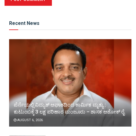
Recent News
ಪೆರ್ನೆಯಲ್ಲಿ ವಿದ್ಯುತ್ ಆಘಾತದಿಂದ ಕಾರ್ಮಿಕ ಮೃತ್ಯು :
ಕುಟುಂಬಕ್ಕೆ 3 ಲಕ್ಷ ಪರಿಹಾರ ಮಂಜೂರು – ಶಾಸಕ ಅಶೋಕ್ ರೈ
AUGUST 6, 2026