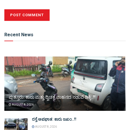
Alternative:
Recent News
ಪುತ್ತೂರು: ಕಾರು ಮತ್ತು ದ್ವಿಚಕ್ರ ವಾಹನದ ನಡುವೆ ಡಿಕ್ಕಿ..!!
AUGUST 8, 2026
ರಸ್ತೆ ಅಪಘಾತ: ಕಾರು ಜಖಂ..!!
AUGUST 8, 2026