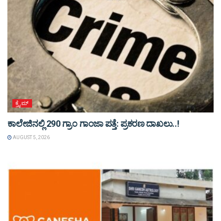
ಕ್ರೈಮ್
ಕಾಲೇಜಿನಲ್ಲಿ 290 ಗ್ರಾಂ ಗಾಂಜಾ ಪತ್ತೆ: ಪ್ರಕರಣ ದಾಖಲು..!
AUGUST 5, 2026