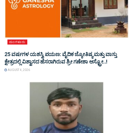
ಮಂಗಳೂರು
25 ವರ್ಷಗಳ ಯಶಸ್ವಿ ಪಯಣ: ವೈದಿಕ ಜ್ಯೋತಿಷ್ಯ ಮತ್ತು ವಾಸ್ತು
ಕ್ಷೇತ್ರದಲ್ಲಿ ವಿಶ್ವಾಸದ ಹೆಸರಾಗಿರುವ ಶ್ರೀ ಗಣೇಶಾ ಆಸ್ಟ್ರೋ..!
AUGUST 4, 2026