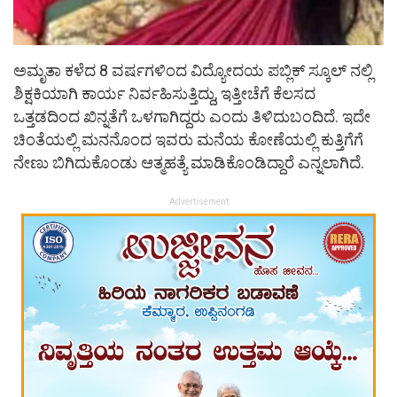
ಅಮೃತಾ ಕಳೆದ 8 ವರ್ಷಗಳಿಂದ ವಿದ್ಯೋದಯ ಪಬ್ಲಿಕ್‌ ಸ್ಕೂಲ್ ನಲ್ಲಿ
ಶಿಕ್ಷಕಿಯಾಗಿ ಕಾರ್ಯ ನಿರ್ವಹಿಸುತ್ತಿದ್ದು, ಇತ್ತೀಚೆಗೆ ಕೆಲಸದ
ಒತ್ತಡದಿಂದ ಖಿನ್ನತೆಗೆ ಒಳಗಾಗಿದ್ದರು ಎಂದು ತಿಳಿದುಬಂದಿದೆ. ಇದೇ
ಚಿಂತೆಯಲ್ಲಿ ಮನನೊಂದ ಇವರು ಮನೆಯ ಕೋಣೆಯಲ್ಲಿ ಕುತ್ತಿಗೆಗೆ
ನೇಣು ಬಿಗಿದುಕೊಂಡು ಆತ್ಮಹತ್ಯೆ ಮಾಡಿಕೊಂಡಿದ್ದಾರೆ ಎನ್ನಲಾಗಿದೆ.
Advertisement