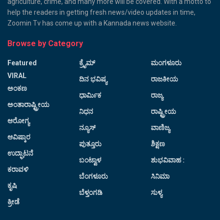
agriculture, crime, and many more will be covered. With a motto to
help the readers in getting fresh news/video updates in time,
Zoomin Tv has come up with a Kannada news website.
Browse by Category
Featured
ಕ್ರೈಮ್
ಮಂಗಳೂರು
VIRAL
ದಿನ ಭವಿಷ್ಯ
ರಾಜಕೀಯ
ಅಂಕಣ
ಧಾರ್ಮಿಕ
ರಾಜ್ಯ
ಅಂತಾರಾಷ್ಟ್ರೀಯ
ನಿಧನ
ರಾಷ್ಟ್ರೀಯ
ಆರೋಗ್ಯ
ನ್ಯೂಸ್
ವಾಣಿಜ್ಯ
ಆವಿಷ್ಕಾರ
ಪುತ್ತೂರು
ಶಿಕ್ಷಣ
ಉದ್ಘಾಟನೆ
ಬಂಟ್ವಾಳ
ಶುಭವಿವಾಹ :
ಕರಾವಳಿ
ಬೆಂಗಳೂರು
ಸಿನಿಮಾ
ಕೃಷಿ
ಬೆಳ್ತಂಗಡಿ
ಸುಳ್ಯ
ಕ್ರೀಡೆ