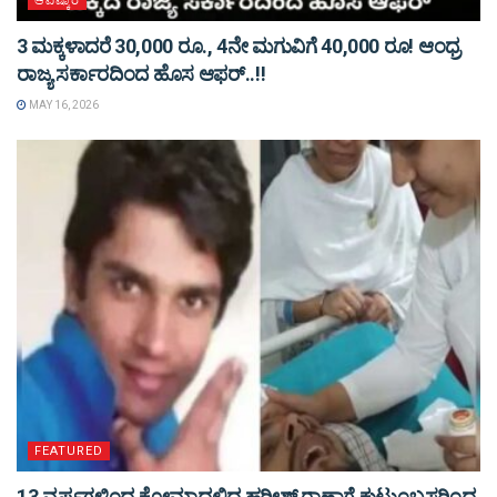
ಆವಿಷ್ಕಾರ
3 ಮಕ್ಕಳಾದರೆ 30,000 ರೂ., 4ನೇ ಮಗುವಿಗೆ 40,000 ರೂ! ಆಂಧ್ರ
ರಾಜ್ಯ ಸರ್ಕಾರದಿಂದ ಹೊಸ ಆಫರ್..!!
MAY 16, 2026
FEATURED
13 ವರ್ಷಗಳಿಂದ ಕೋಮಾದಲ್ಲಿದ್ದ ಹರೀಶ್ ರಾಣಾಗೆ ಕುಟುಂಬಸ್ಥರಿಂದ