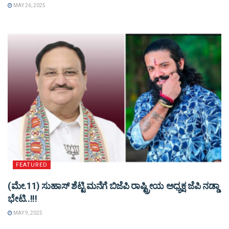
MAY 26, 2025
FEATURED
(ಮೇ.11) ಸುಹಾಸ್ ಶೆಟ್ಟಿ ಮನೆಗೆ ಬಿಜೆಪಿ ರಾಷ್ಟ್ರೀಯ ಅಧ್ಯಕ್ಷ ಜೆಪಿ ನಡ್ಡಾ
ಭೇಟಿ..!!!
MAY 9, 2025