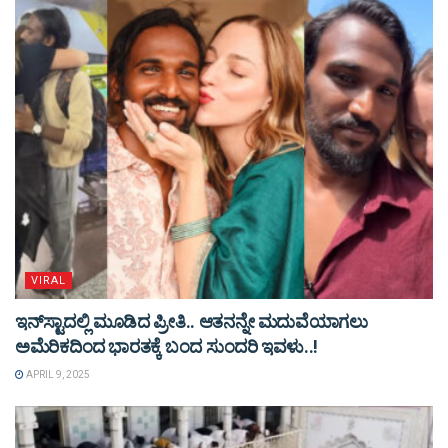
VIRAL
ಇನ್​ಸ್ಟಾದಲ್ಲಿ ಮೂಡಿದ ಪ್ರೀತಿ.. ಆತನನ್ನೇ ಮದುವೆಯಾಗಲು
ಅಮೆರಿಕದಿಂದ ಭಾರತಕ್ಕೆ ಬಂದ ಸುಂದರಿ ಇವಳು..!
APRIL 9, 2025