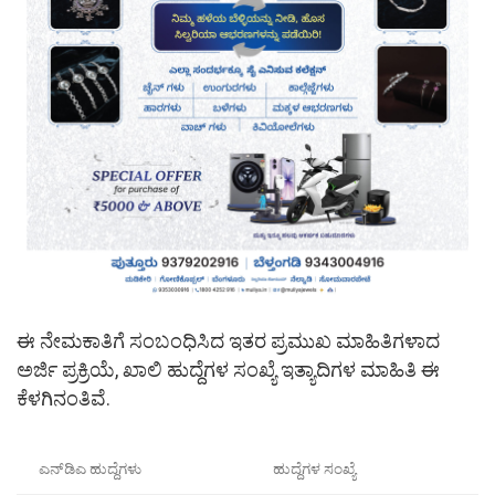
ಈ ನೇಮಕಾತಿಗೆ ಸಂಬಂಧಿಸಿದ ಇತರ ಪ್ರಮುಖ ಮಾಹಿತಿಗಳಾದ
ಅರ್ಜಿ ಪ್ರಕ್ರಿಯೆ, ಖಾಲಿ ಹುದ್ದೆಗಳ ಸಂಖ್ಯೆ ಇತ್ಯಾದಿಗಳ ಮಾಹಿತಿ ಈ
ಕೆಳಗಿನಂತಿವೆ.
ಎನ್​ಡಿಎ ಹುದ್ದೆಗಳು
ಹುದ್ದೆಗಳ ಸಂಖ್ಯೆ