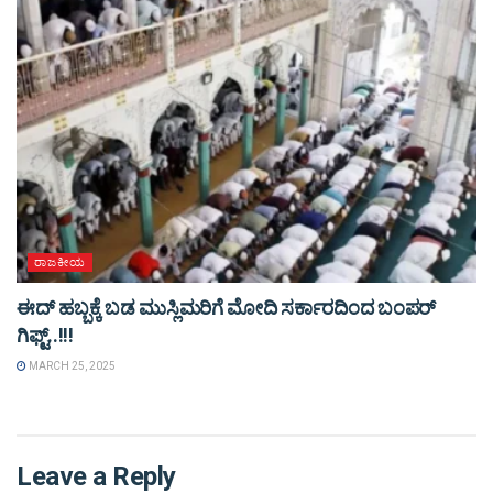
ರಾಜಕೀಯ
ಈದ್ ಹಬ್ಬಕ್ಕೆ ಬಡ ಮುಸ್ಲಿಮರಿಗೆ ಮೋದಿ ಸರ್ಕಾರದಿಂದ ಬಂಪರ್
ಗಿಫ್ಟ್..!!!
MARCH 25, 2025
Leave a Reply