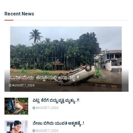
Alternative:
Recent News
ಸೂರಿಕುಮೇರು: ಹೆದ್ದಾರಿಯಲ್ಲಿ ಕಾರು ಪಲ್ಟಿ..!!
AUGUST 7, 2026
ವಿಟ್ಲ: ಕೆರೆಗೆ ಬಿದ್ದು ವ್ಯಕ್ತಿ ಮೃತ್ಯು..!!
AUGUST 7, 2026
ನೇಣು ಬಿಗಿದು ಯುವತಿ ಆತ್ಮಹತ್ಯೆ..!
AUGUST 7, 2026