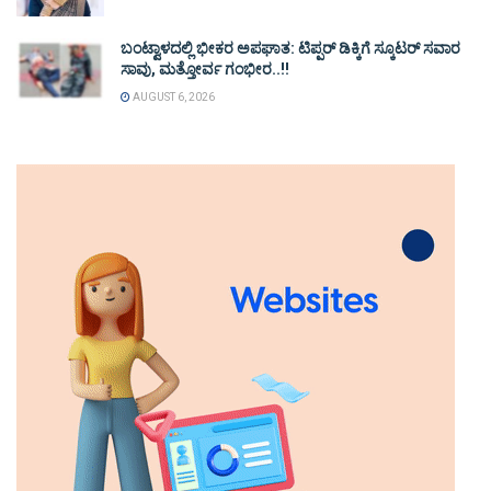
ಬಂಟ್ವಾಳದಲ್ಲಿ ಭೀಕರ ಅಪಘಾತ: ಟಿಪ್ಪರ್ ಡಿಕ್ಕಿಗೆ ಸ್ಕೂಟರ್ ಸವಾರ
ಸಾವು, ಮತ್ತೋರ್ವ ಗಂಭೀರ..!!
AUGUST 6, 2026