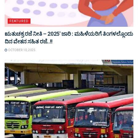
FEATURED
ಋತುಚಕ್ರ ರಜೆ ನೀತಿ – 2025′ ಜಾರಿ : ಮಹಿಳೆಯರಿಗೆ ತಿಂಗಳಲ್ಲೊಂದು
ದಿನ ವೇತನ ಸಹಿತ ರಜೆ..!!
OCTOBER 10, 2025