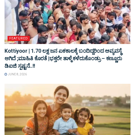
FEATURED
Kottiyoor | 1.70 ಲಕ್ಷ ಜನ ಏಕಕಾಲಕ್ಕೆ ಬಂದಿದ್ದರಿಂದ ಅವ್ಯವಸ್ಥೆ
ಆಗಿದೆ ;ಮಾಹಿತಿ ಕೊರತೆ |ಭಕ್ತರೇ ತಾಳ್ಮೆ ಕಳೆದುಕೊಂಡ್ರು – ಕಣ್ಣೂರು
ಡಿಐಜಿ ಸ್ಪಷ್ಟನೆ..!!
JUNE 8, 2026