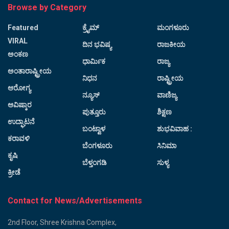
Browse by Category
Featured
ಕ್ರೈಮ್
ಮಂಗಳೂರು
VIRAL
ದಿನ ಭವಿಷ್ಯ
ರಾಜಕೀಯ
ಅಂಕಣ
ಧಾರ್ಮಿಕ
ರಾಜ್ಯ
ಅಂತಾರಾಷ್ಟ್ರೀಯ
ನಿಧನ
ರಾಷ್ಟ್ರೀಯ
ಆರೋಗ್ಯ
ನ್ಯೂಸ್
ವಾಣಿಜ್ಯ
ಆವಿಷ್ಕಾರ
ಪುತ್ತೂರು
ಶಿಕ್ಷಣ
ಉದ್ಘಾಟನೆ
ಬಂಟ್ವಾಳ
ಶುಭವಿವಾಹ :
ಕರಾವಳಿ
ಬೆಂಗಳೂರು
ಸಿನಿಮಾ
ಕೃಷಿ
ಬೆಳ್ತಂಗಡಿ
ಸುಳ್ಯ
ಕ್ರೀಡೆ
Contact for News/Advertisements
2nd Floor, Shree Krishna Complex,