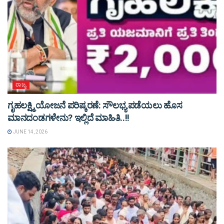
ರಾಜ್ಯ
ಗೃಹಲಕ್ಷ್ಮಿ ಯೋಜನೆ ಪರಿಷ್ಕರಣೆ: ಸೌಲಭ್ಯ ಪಡೆಯಲು ಹೊಸ
ಮಾನದಂಡಗಳೇನು? ಇಲ್ಲಿದೆ ಮಾಹಿತಿ..!!
JUNE 14, 2026