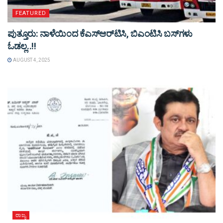
FEATURED
ಪುತ್ತೂರು: ನಾಳೆಯಿಂದ ಕೆಎಸ್​ಆರ್​ಟಿಸಿ, ಬಿಎಂಟಿಸಿ ಬಸ್​ಗಳು​
ಓಡಲ್ಲ..!!
AUGUST 4, 2025
ರಾಜ್ಯ