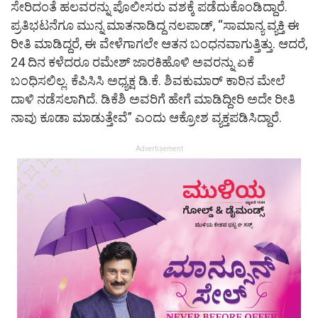
ಸೇರಿದಂತೆ ಹಲವರನ್ನು ಪೊಲೀಸರು ವಶಕ್ಕೆ ಪಡೆದುಕೊಂಡಿದ್ದಾರೆ.
ಪ್ರತಿಭಟನೆಗೂ ಮುನ್ನ ಮಾತನಾಡಿದ್ದ ನಲಪಾಡ್‌, “ಸಾಮಾನ್ಯ ವ್ಯಕ್ತಿ ಈ
ರೀತಿ ಮಾಡಿದ್ದರೆ, ‌ಈ ವೇಳೆಗಾಗಲೇ ಆತನ ಬಂಧನವಾಗುತ್ತಿತ್ತು. ಆದರೆ,
24 ದಿನ ಕಳೆದರೂ ರಮೇಶ್‌ ಜಾರಕಿಹೊಳಿ ಅವರನ್ನು ಏಕೆ
ಬಂಧಿಸಲಿಲ್ಲ. ಕೆಪಿಸಿಸಿ ಅಧ್ಯಕ್ಷ ಡಿ.ಕೆ. ಶಿವಕುಮಾರ್‌ ಕಾರಿನ ಮೇಲೆ
ದಾಳಿ ನಡೆಸಲಾಗಿದೆ. ಡಿಕೆಶಿ ಅವರಿಗೆ ಹೇಗೆ ಮಾಡಿದ್ದೀರಿ ಅದೇ ರೀತಿ
ನಾವು ಕೂಡಾ ಮಾಡುತ್ತೇವೆ” ಎಂದು ಆಕ್ರೋಶ ವ್ಯಕ್ತಪಡಿಸಿದ್ದಾರೆ.
Advertisement