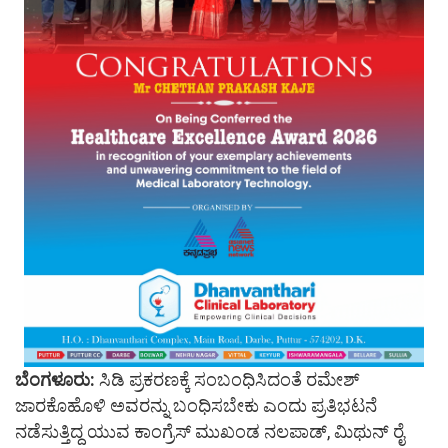
ಬೆಂಗಳೂರು:
ಸಿಡಿ ಪ್ರಕರಣಕ್ಕೆ ಸಂಬಂಧಿಸಿದಂತೆ ರಮೇಶ್
ಜಾರಕೊಹೊಳಿ ಅವರನ್ನು ಬಂಧಿಸಬೇಕು ಎಂದು ಪ್ರತಿಭಟನೆ
ನಡೆಸುತ್ತಿದ್ದ ಯುವ ಕಾಂಗ್ರೆಸ್ ಮುಖಂಡ ನಲಪಾಡ್, ಮಿಥುನ್ ರೈ