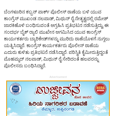
ಬೆಂಗಳೂರಿನ ಕಬ್ಬನ್‌ ಪಾರ್ಕ್‌ ಪೊಲೀಸ್‌ ಠಾಣೆಯ ಬಳಿ ಯುವ
ಕಾಂಗ್ರೆಸ್ ಮುಖಂಡ ನಲಪಾಡ್, ಮಿಥುನ್ ರೈ ನೇತೃತ್ವದಲ್ಲಿ ರಮೇಶ್
ಜಾರಕಿಹೊಳಿ ಬಂಧಿಸುವಂತೆ ಆಗ್ರಹಿಸಿ ಪ್ರತಿಭಟನ ನಡೆಸುತ್ತಿದ್ದು, ಈ
ಸಂದರ್ಭ ಬೈಕ್‌ ರ‍್ಯಾಲಿ ಮುಖೇನ ಆಗಮಿಸಿದ ಯುವ ಕಾಂಗ್ರೆಸ್‌
ಕಾರ್ಯಕರ್ತರು ಬ್ಯಾರಿಕೇಡ್‌ಗಳನ್ನು ಮುರಿದು ಠಾಣೆಯೊಳಗೆ ನುಗ್ಗಲು
ಯತ್ನಿಸಿದ್ದಾರೆ. ಕಾಂಗ್ರೆಸ್ ಕಾರ್ಯಕರ್ತರು ಪೊಲೀಸ್‌ ಠಾಣೆಯ
ಎದುರು ಕುಳಿತು ಪ್ರತಿಭಟನೆ ನಡೆಸಿದ್ದಾರೆ. ಪರಿಸ್ಥಿತಿ ಕೈಮೀರುತ್ತಿದ್ದಂತೆ
ಮೊಹಮ್ಮದ್ ನಲಪಾಡ್, ಮಿಥುನ್ ರೈ ಸೇರಿದಂತೆ ಹಲವರನ್ನು
ಪೊಲೀಸರು ಬಂಧಿಸಿದ್ದಾರೆ.
Advertisement