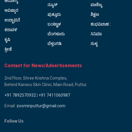
ಆರೋಗ್ಯ
ನ್ಯೂಸ್
ವಾಣಿಜ್ಯ
ಆವಿಷ್ಕಾರ
ಪುತ್ತೂರು
ಶಿಕ್ಷಣ
ಉದ್ಘಾಟನೆ
ಬಂಟ್ವಾಳ
ಶುಭವಿವಾಹ :
ಕರಾವಳಿ
ಬೆಂಗಳೂರು
ಸಿನಿಮಾ
ಕೃಷಿ
ಬೆಳ್ತಂಗಡಿ
ಸುಳ್ಯ
ಕ್ರೀಡೆ
Contact for News/Advertisements
2nd Floor, Shree Krishna Complex,
Behind Kanavu Skin Clinic, Main Road, Puttur.
+91 7892570932
|
+91 7411060987
Email:
zoominputtur@gmail.com
Follow Us