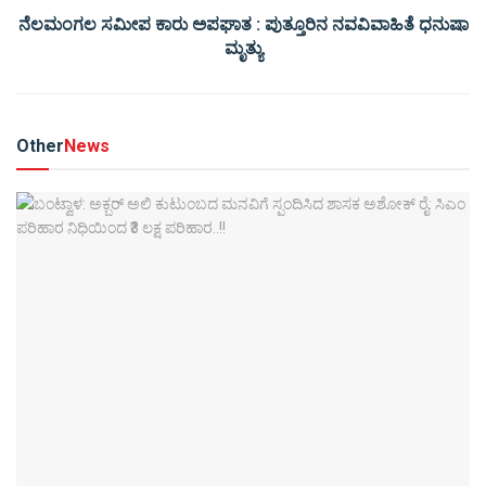
ನೆಲಮಂಗಲ ಸಮೀಪ ಕಾರು ಅಪಘಾತ : ಪುತ್ತೂರಿನ ನವವಿವಾಹಿತೆ ಧನುಷಾ
ಮೃತ್ಯು
Other
News