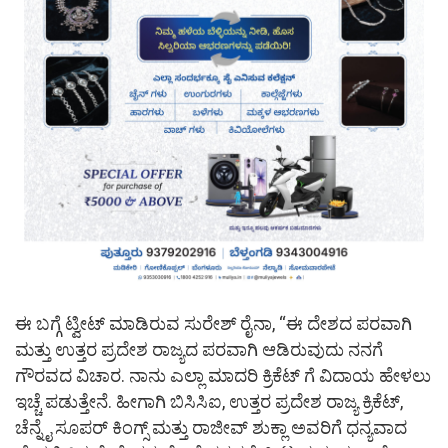
ಈ ಬಗ್ಗೆ ಟ್ವೀಟ್ ಮಾಡಿರುವ ಸುರೇಶ್ ರೈನಾ, “ಈ ದೇಶದ ಪರವಾಗಿ
ಮತ್ತು ಉತ್ತರ ಪ್ರದೇಶ ರಾಜ್ಯದ ಪರವಾಗಿ ಆಡಿರುವುದು ನನಗೆ
ಗೌರವದ ವಿಚಾರ. ನಾನು ಎಲ್ಲಾ ಮಾದರಿ ಕ್ರಿಕೆಟ್ ಗೆ ವಿದಾಯ ಹೇಳಲು
ಇಚ್ಚೆ ಪಡುತ್ತೇನೆ. ಹೀಗಾಗಿ ಬಿಸಿಸಿಐ, ಉತ್ತರ ಪ್ರದೇಶ ರಾಜ್ಯ ಕ್ರಿಕೆಟ್,
ಚೆನ್ನೈ ಸೂಪರ್ ಕಿಂಗ್ಸ್ ಮತ್ತು ರಾಜೀವ್ ಶುಕ್ಲಾ ಅವರಿಗೆ ಧನ್ಯವಾದ