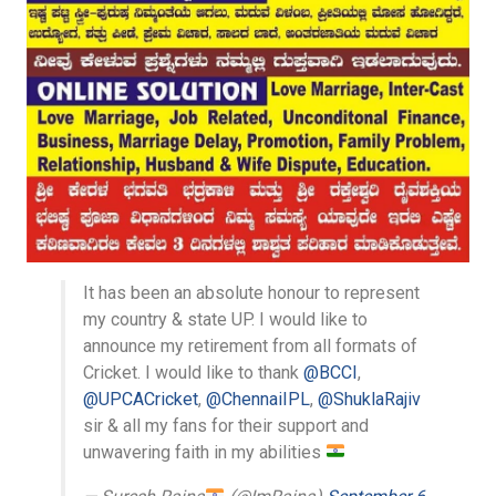
It has been an absolute honour to represent
my country & state UP. I would like to
announce my retirement from all formats of
Cricket. I would like to thank
@BCCI
,
@UPCACricket
,
@ChennaiIPL
,
@ShuklaRajiv
sir & all my fans for their support and
unwavering faith in my abilities