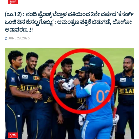
ಕ್ರೀಡೆ
(ಜು.12) : ನಂದಿ ಫ್ರೆಂಡ್ಸ್ ಬೆದ್ರಾಳ ವತಿಯಿಂದ 2ನೇ ವರ್ಷದ ‘ಕೆಸರ್ಡ್
ಒಂಜಿ ದಿನ ಕುಸಲ್ದ ಗೊಬ್ಬು’ : ಆಮಂತ್ರಣ ಪತ್ರಿಕೆ ಬಿಡುಗಡೆ, ಲೋಗೋ
ಅನಾವರಣ..!!
JUNE 29, 2026
ಕ್ರೀಡೆ