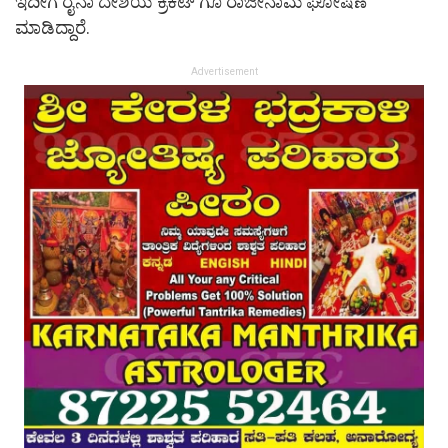
ಇದೀಗ ರೈನಾ ದೇಶಿಯ ಕ್ರಿಕೆಟ್ ಗೂ ರಾಜೀನಾಮೆ ಘೋಷಣೆ
ಮಾಡಿದ್ದಾರೆ.
Advertisement