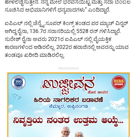
ಹೇಳಲಿಚ್ಛಿಸುತ್ತೇನೆ. ನನ್ನ ಮೇಲೆ ಭರವಸೆಯಿಟ್ಟ ಮತ್ತು ಸದಾ ಬೆಂಬಲ
ಸೂಚಿಸಿದ ಅಭಿಮಾನಿಗಳಿಗೆ ಧನ್ಯವಾದಗಳು” ಎಂದಿದ್ದಾರೆ.
ಐಪಿಎಲ್ ನಲ್ಲಿ ಚೆನ್ನೈ ಸೂಪರ್ ಕಿಂಗ್ಸ್ ತಂಡದ ಪರ ಮ್ಯಾಚ್ ವಿನ್ನರ್
ಆಗಿದ್ದ ರೈನಾ, 136.7ರ ಸರಾಸರಿಯಲ್ಲಿ 5528 ರನ್ ಗಳಿಸಿದ್ದಾರೆ.
ಸುರೇಶ್ ರೈನಾ ಅವರು 2021ರ ಐಪಿಎಲ್ ನಲ್ಲಿ ವೈಯಕ್ತಿಕ
ಕಾರಣಗಳಿಂದ ಆಡಿರಲಿಲ್ಲ. 2022ರ ಹರಾಜಿನಲ್ಲಿ ಅವರನ್ನು ಯಾವ
ತಂಡವೂ ಖರೀದಿ ಮಾಡಿರಲಿಲ್ಲ.
Advertisement