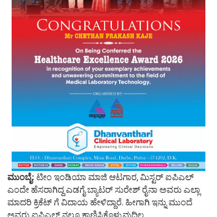
ಮುಂಬೈ:
ಟೀಂ ಇಂಡಿಯಾ ಮಾಜಿ ಆಟಗಾರ, ಮಿಸ್ಟರ್ ಐಪಿಎಲ್
ಎಂದೇ ಹೆಸರಾಗಿದ್ದ ಎಡಗೈ ಬ್ಯಾಟರ್ ಸುರೇಶ್ ರೈನಾ ಅವರು ಎಲ್ಲಾ
ಮಾದರಿ ಕ್ರಿಕೆಟ್ ಗೆ ವಿದಾಯ ಹೇಳಿದ್ದಾರೆ. ಹೀಗಾಗಿ ಇನ್ನು ಮುಂದೆ
ಅವರು ಐಪಿಎಲ್ ನಲ್ಲೂ ಕಾಣಿಸಿಕೊಳ್ಳುವುದಿಲ್ಲ.