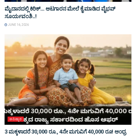
ಮೈದಾನದಲ್ಲಿ ಕಿರಿಕ್… ಆಟಗಾರನ ಮೇಲೆ ಕೈ ಮಾಡಿದ ವೈಭವ್
ಸೂರ್ಯವಂಶಿ..!
JUNE 16, 2026
ಆವಿಷ್ಕಾರ
3 ಮಕ್ಕಳಾದರೆ 30,000 ರೂ., 4ನೇ ಮಗುವಿಗೆ 40,000 ರೂ! ಆಂಧ್ರ