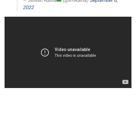
— Suresh Raina
(@ImRaina)
September 6,
2022