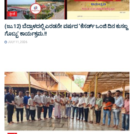
ಕ್ರೀಡೆ
(ಜು.12) ಬೆದ್ರಾಳದಲ್ಲಿ ಎರಡನೇ ವರ್ಷದ ‘ಕೆಸರ್ಡ್ ಒಂಜಿ ದಿನ ಕುಸಲ್ದ
ಗೊಬ್ಬು’ ಕಾರ್ಯಕ್ರಮ.!!
JULY 11, 2026