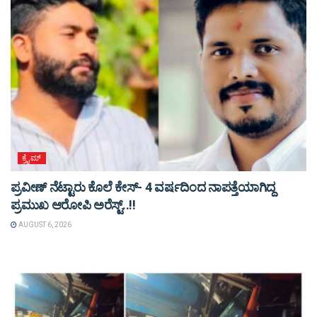
ಕ್ರೈಮ್
ಪ್ರವೀಣ್ ನೆಟ್ಟಾರು ಕೊಲೆ ಕೇಸ್‌- 4 ವರ್ಷದಿಂದ ನಾಪತ್ತೆಯಾಗಿದ್ದ
ಪ್ರಮುಖ ಆರೋಪಿ ಅರೆಸ್ಟ್‌..!!
AUGUST 6, 2026