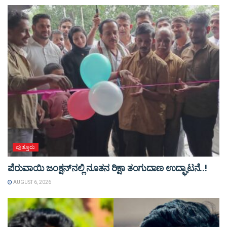
ಪುತ್ತೂರು
ಪೆರುವಾಯಿ ಜಂಕ್ಷನ್‌ನಲ್ಲಿ ನೂತನ ರಿಕ್ಷಾ ತಂಗುದಾಣ ಉದ್ಘಾಟನೆ..!
AUGUST 6, 2026