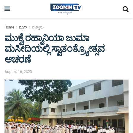
Home
ನ್ಯೂಸ್
ಪುತ್ತೂರು
ಮುಕ್ವೆ ರಹ್ಮಾನಿಯಾ ಜುಮಾ
ಮಸೀದಿಯಲ್ಲಿ ಸ್ವಾತಂತ್ರ್ಯೋತ್ಸವ
ಆಚರಣೆ
August 16, 2023