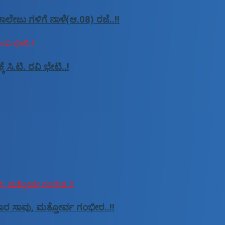
ಾಲೇಜು ಗಳಿಗೆ ನಾಳೆ(ಆ.08) ರಜೆ..!!
ಿ.ಟಿ. ರವಿ ಭೇಟಿ..!
ಸವಾರ ಸಾವು, ಮತ್ತೋರ್ವ ಗಂಭೀರ..!!