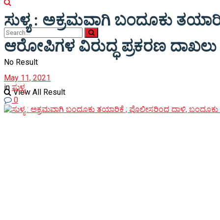
ಸುಳ್ಯ : ಅಕ್ರಮವಾಗಿ ಬಂದೂಕು ತಯಾರ
ಆರೋಪಿಗಳ ವಿರುದ್ಧ ಪ್ರಕರಣ ದಾಖಲು
No Result
May 11, 2021
in
ಸುಳ್ಯ
View All Result
0