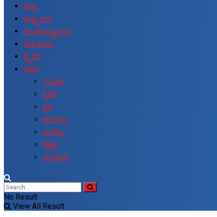
ರಾಜ್ಯ
ರಾಷ್ಟ್ರೀಯ
ಅಂತಾರಾಷ್ಟ್ರೀಯ
ರಾಜಕೀಯ
ಕ್ರೈಮ್
ಇತರ
ಸಿನಿಮಾ
ಕ್ರೀಡೆ
ಕೃಷಿ
ಆರೋಗ್ಯ
ವಾಣಿಜ್ಯ
ಶಿಕ್ಷಣ
ಆವಿಷ್ಕಾರ
No Result
View All Result