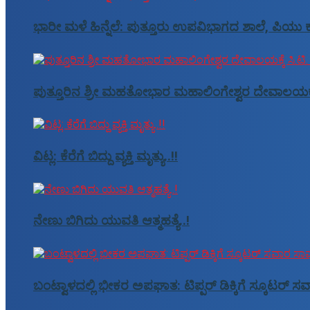
ಭಾರೀ ಮಳೆ ಹಿನ್ನೆಲೆ: ಪುತ್ತೂರು ಉಪವಿಭಾಗದ ಶಾಲೆ, ಪಿಯು ಕ
ಪುತ್ತೂರಿನ ಶ್ರೀ ಮಹತೋಭಾರ ಮಹಾಲಿಂಗೇಶ್ವರ ದೇವಾಲಯಕ್ಕೆ ಸ
ವಿಟ್ಲ: ಕೆರೆಗೆ ಬಿದ್ದು ವ್ಯಕ್ತಿ ಮೃತ್ಯು..!!
ನೇಣು ಬಿಗಿದು ಯುವತಿ ಆತ್ಮಹತ್ಯೆ..!
ಬಂಟ್ವಾಳದಲ್ಲಿ ಭೀಕರ ಅಪಘಾತ: ಟಿಪ್ಪರ್ ಡಿಕ್ಕಿಗೆ ಸ್ಕೂಟರ್ 