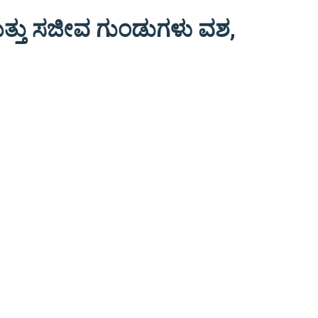
ಮತ್ತು ಸಜೀವ ಗುಂಡುಗಳು ವಶ,