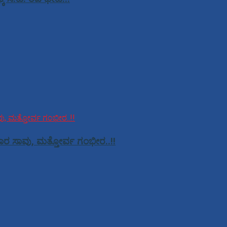
ಸವಾರ ಸಾವು, ಮತ್ತೋರ್ವ ಗಂಭೀರ..!!