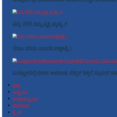
ವಿಟ್ಲ: ಕೆರೆಗೆ ಬಿದ್ದು ವ್ಯಕ್ತಿ ಮೃತ್ಯು..!!
ನೇಣು ಬಿಗಿದು ಯುವತಿ ಆತ್ಮಹತ್ಯೆ..!
ಬಂಟ್ವಾಳದಲ್ಲಿ ಭೀಕರ ಅಪಘಾತ: ಟಿಪ್ಪರ್ ಡಿಕ್ಕಿಗೆ ಸ್ಕೂಟರ್ 
ರಾಜ್ಯ
ರಾಷ್ಟ್ರೀಯ
ಅಂತಾರಾಷ್ಟ್ರೀಯ
ರಾಜಕೀಯ
ಕ್ರೈಮ್