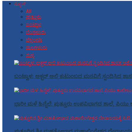
ನ್ಯೂಸ್
All
ಪುತ್ತೂರು
ಬಂಟ್ವಾಳ
ಬೆಂಗಳೂರು
ಬೆಳ್ತಂಗಡಿ
ಮಂಗಳೂರು
ಸುಳ್ಯ
ಬಂಟ್ವಾಳ: ಅಕ್ಬರ್ ಅಲಿ ಕುಟುಂಬದ ಮನವಿಗೆ ಸ್ಪಂದಿಸಿದ ಶಾಸ
ಭಾರೀ ಮಳೆ ಹಿನ್ನೆಲೆ: ಪುತ್ತೂರು ಉಪವಿಭಾಗದ ಶಾಲೆ, ಪಿಯು ಕ
ಪುತ್ತೂರಿನ ಶ್ರೀ ಮಹತೋಭಾರ ಮಹಾಲಿಂಗೇಶ್ವರ ದೇವಾಲಯಕ್ಕೆ ಸ