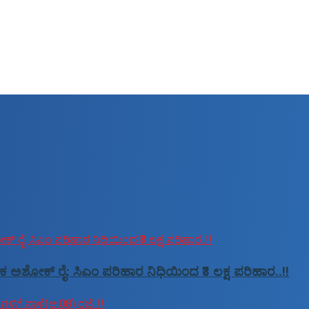
ಕ ಅಶೋಕ್ ರೈ: ಸಿಎಂ ಪರಿಹಾರ ನಿಧಿಯಿಂದ ₹3 ಲಕ್ಷ ಪರಿಹಾರ..!!