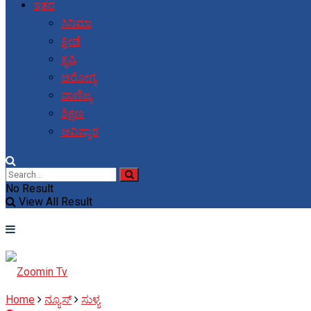
ಇತರ
ಸಿನಿಮಾ
ಕ್ರೀಡೆ
ಕೃಷಿ
ಆರೋಗ್ಯ
ವಾಣಿಜ್ಯ
ಶಿಕ್ಷಣ
ಆವಿಷ್ಕಾರ
No Result
View All Result
Home
ನ್ಯೂಸ್
ಸುಳ್ಯ