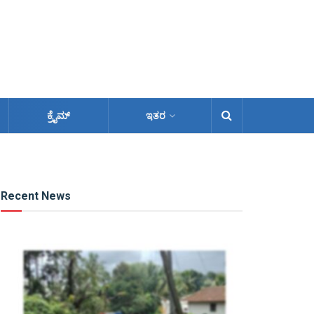
ಕ್ರೈಮ್
ಇತರ
Recent News