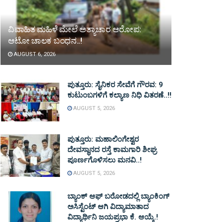
ವಿವಾಹಿತ ಮಹಿಳೆ ಮೇಲೆ ಅತ್ಯಾಚಾರ ಆರೋಪ:
ಆಟೋ ಚಾಲಕ ಬಂಧನ..!
AUGUST 6, 2026
ಪುತ್ತೂರು: ಸೈನಿಕರ ಸೇವೆಗೆ ಗೌರವ: 9
ಕುಟುಂಬಗಳಿಗೆ ಕಲ್ಯಾಣ ನಿಧಿ ವಿತರಣೆ..!!
AUGUST 5, 2026
ಪುತ್ತೂರು: ಮಹಾಲಿಂಗೇಶ್ವರ
ದೇವಸ್ಥಾನದ ರಸ್ತೆ ಕಾಮಗಾರಿ ಶೀಘ್ರ
ಪೂರ್ಣಗೊಳಿಸಲು ಮನವಿ..!
AUGUST 5, 2026
ಬ್ಯಾಂಕ್ ಆಫ್ ಬರೋಡದಲ್ಲಿ ಬ್ಯಾಂಕಿಂಗ್
ಅಸಿಸ್ಟೆಂಟ್ ಆಗಿ ವಿದ್ಯಾಮಾತಾದ
ವಿದ್ಯಾರ್ಥಿನಿ ಜಯಪ್ರಭಾ ಕೆ. ಆಯ್ಕೆ.!