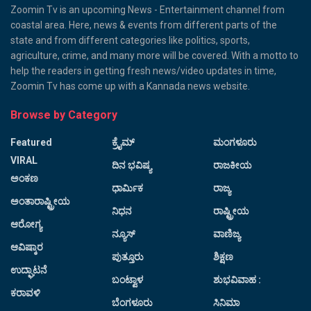
Zoomin Tv is an upcoming News - Entertainment channel from
coastal area. Here, news & events from different parts of the
state and from different categories like politics, sports,
agriculture, crime, and many more will be covered. With a motto to
help the readers in getting fresh news/video updates in time,
Zoomin Tv has come up with a Kannada news website.
Browse by Category
Featured
ಕ್ರೈಮ್
ಮಂಗಳೂರು
VIRAL
ದಿನ ಭವಿಷ್ಯ
ರಾಜಕೀಯ
ಅಂಕಣ
ಧಾರ್ಮಿಕ
ರಾಜ್ಯ
ಅಂತಾರಾಷ್ಟ್ರೀಯ
ನಿಧನ
ರಾಷ್ಟ್ರೀಯ
ಆರೋಗ್ಯ
ನ್ಯೂಸ್
ವಾಣಿಜ್ಯ
ಆವಿಷ್ಕಾರ
ಪುತ್ತೂರು
ಶಿಕ್ಷಣ
ಉದ್ಘಾಟನೆ
ಬಂಟ್ವಾಳ
ಶುಭವಿವಾಹ :
ಕರಾವಳಿ
ಬೆಂಗಳೂರು
ಸಿನಿಮಾ