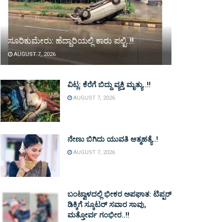
ಸೂರಿಕುಮೇರು: ಹೆದ್ದಾರಿಯಲ್ಲಿ ಕಾರು ಪಲ್ಟಿ..!!
AUGUST 7, 2026
ವಿಟ್ಲ: ಕೆರೆಗೆ ಬಿದ್ದು ವ್ಯಕ್ತಿ ಮೃತ್ಯು..!!
AUGUST 7, 2026
ನೇಣು ಬಿಗಿದು ಯುವತಿ ಆತ್ಮಹತ್ಯೆ..!
AUGUST 7, 2026
ಬಂಟ್ವಾಳದಲ್ಲಿ ಭೀಕರ ಅಪಘಾತ: ಟಿಪ್ಪರ್
ಡಿಕ್ಕಿಗೆ ಸ್ಕೂಟರ್ ಸವಾರ ಸಾವು,
ಮತ್ತೋರ್ವ ಗಂಭೀರ..!!