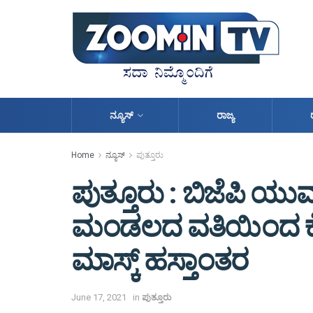
ನ್ಯೂಸ್
ರಾಜ್ಯ
Home
ನ್ಯೂಸ್
ಪುತ್ತೂರು
ಪುತ್ತೂರು : ಬಿಜೆಪಿ 
ಮಂಡಲದ ವತಿಯಿಂದ ಕೋವ
ಮಾಸ್ಕ್ ಹಸ್ತಾಂತರ
June 17, 2021
in
ಪುತ್ತೂರು