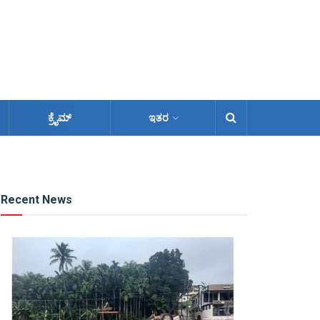
ಕ್ರೈಮ್
ಇತರ
Recent News