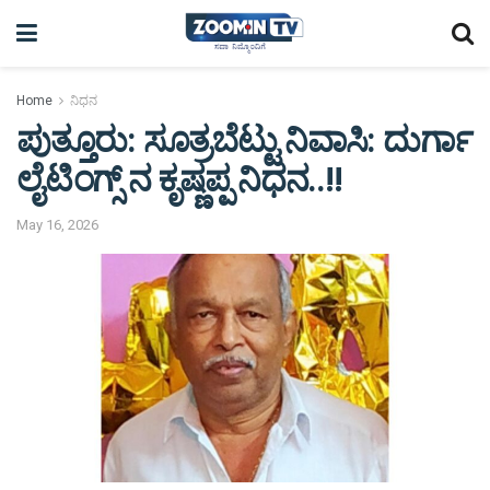
Home
ನಿಧನ
ಪುತ್ತೂರು: ಸೂತ್ರಬೆಟ್ಟು ನಿವಾಸಿ: ದುರ್ಗಾ
ಲೈಟಿಂಗ್ಸ್ ನ ಕೃಷ್ಣಪ್ಪ ನಿಧನ..!!
May 16, 2026