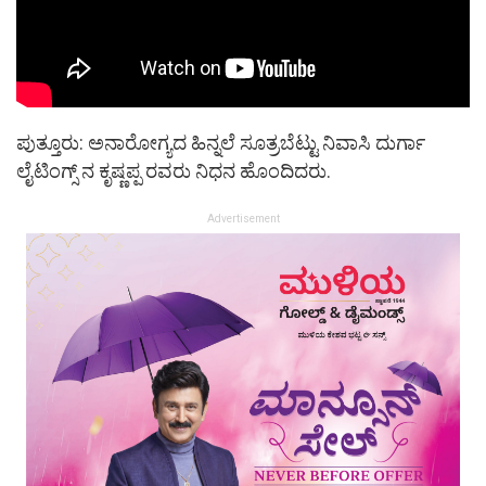
ಪುತ್ತೂರು: ಅನಾರೋಗ್ಯದ ಹಿನ್ನಲೆ ಸೂತ್ರಬೆಟ್ಟು ನಿವಾಸಿ ದುರ್ಗಾ
ಲೈಟಿಂಗ್ಸ್ ನ ಕೃಷ್ಣಪ್ಪ ರವರು ನಿಧನ ಹೊಂದಿದರು.
Advertisement