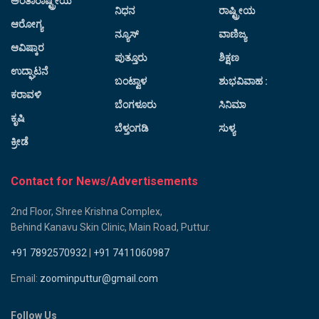
ಅಂತಾರಾಷ್ಟ್ರೀಯ
ನಿಧನ
ರಾಷ್ಟ್ರೀಯ
ಆರೋಗ್ಯ
ನ್ಯೂಸ್
ವಾಣಿಜ್ಯ
ಆವಿಷ್ಕಾರ
ಪುತ್ತೂರು
ಶಿಕ್ಷಣ
ಉದ್ಘಾಟನೆ
ಬಂಟ್ವಾಳ
ಶುಭವಿವಾಹ :
ಕರಾವಳಿ
ಬೆಂಗಳೂರು
ಸಿನಿಮಾ
ಕೃಷಿ
ಬೆಳ್ತಂಗಡಿ
ಸುಳ್ಯ
ಕ್ರೀಡೆ
Contact for News/Advertisements
2nd Floor, Shree Krishna Complex,
Behind Kanavu Skin Clinic, Main Road, Puttur.
+91 7892570932
|
+91 7411060987
Email:
zoominputtur@gmail.com
Follow Us