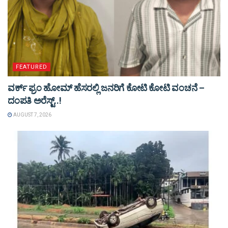
FEATURED
ವರ್ಕ್ ಫ್ರಂ ಹೋಮ್ ಹೆಸರಲ್ಲಿ ಜನರಿಗೆ ಕೋಟಿ ಕೋಟಿ ವಂಚನೆ –
ದಂಪತಿ ಅರೆಸ್ಟ್..!
AUGUST 7, 2026