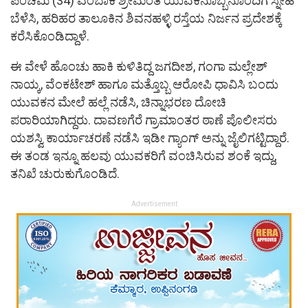
ಪಂಚಮಿ (34) ಎಂಬಾಕೆ ಶ್ರೀಮಂತ ಯುವಕನೊಬ್ಬನೊಂದಿಗೆ ಸ್ನೇಹ
ಬೆಳೆಸಿ, ಹರಿಹರ ತಾಲೂಕಿನ ಶಿವನಹಳ್ಳಿ ರಸ್ತೆಯ ನಿರ್ಜನ ಪ್ರದೇಶಕ್ಕೆ
ಕರೆಸಿಕೊಂಡಿದ್ದಾಳೆ.
ಈ ವೇಳೆ ಹೊಂಚು ಹಾಕಿ ಕುಳಿತಿದ್ದ ಜಗದೀಶ, ಗಂಗಾ ಮಲ್ಲೇಶ್
ನಾಯ್ಕ, ವೆಂಕಟೇಶ್ ಹಾಗೂ ಮತ್ತೊಬ್ಬ ಆರೋಪಿ ಧಾವಿಸಿ ಬಂದು
ಯುವಕನ ಮೇಲೆ ಹಲ್ಲೆ ನಡೆಸಿ, ಚಿನ್ನಾಭರಣ ದೋಚಿ
ಪರಾರಿಯಾಗಿದ್ದರು. ದಾವಣಗೆರೆ ಗ್ರಾಮಾಂತರ ಠಾಣೆ ಪೊಲೀಸರು
ಯಶಸ್ವಿ ಕಾರ್ಯಾಚರಣೆ ನಡೆಸಿ ಇಡೀ ಗ್ಯಾಂಗ್ ಅನ್ನು ಜೈಲಿಗಟ್ಟಿದ್ದಾರೆ.
ಈ ತಂಡ ಇನ್ನೂ ಹಲವು ಯುವಕರಿಗೆ ವಂಚಿಸಿರುವ ಶಂಕೆ ಇದ್ದು,
ತನಿಖೆ ಚುರುಕುಗೊಂಡಿದೆ.
Advertisement