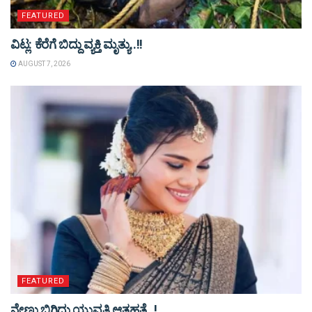
FEATURED
ವಿಟ್ಲ: ಕೆರೆಗೆ ಬಿದ್ದು ವ್ಯಕ್ತಿ ಮೃತ್ಯು..!!
AUGUST 7, 2026
FEATURED
ನೇಣು ಬಿಗಿದು ಯುವತಿ ಆತ್ಮಹತ್ಯೆ..!