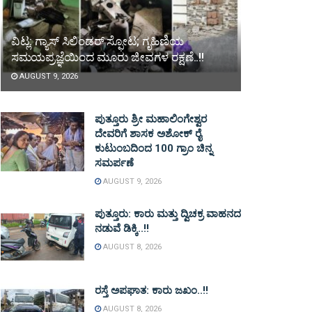
ವಿಟ್ಲ: ಗ್ಯಾಸ್ ಸಿಲಿಂಡರ್ ಸ್ಫೋಟ; ಗೃಹಿಣಿಯ
ಸಮಯಪ್ರಜ್ಞೆಯಿಂದ ಮೂರು ಜೀವಗಳ ರಕ್ಷಣೆ..!!
AUGUST 9, 2026
ಪುತ್ತೂರು ಶ್ರೀ ಮಹಾಲಿಂಗೇಶ್ವರ
ದೇವರಿಗೆ ಶಾಸಕ ಅಶೋಕ್ ರೈ
ಕುಟುಂಬದಿಂದ 100 ಗ್ರಾಂ ಚಿನ್ನ
ಸಮರ್ಪಣೆ
AUGUST 9, 2026
ಪುತ್ತೂರು: ಕಾರು ಮತ್ತು ದ್ವಿಚಕ್ರ ವಾಹನದ
ನಡುವೆ ಡಿಕ್ಕಿ..!!
AUGUST 8, 2026
ರಸ್ತೆ ಅಪಘಾತ: ಕಾರು ಜಖಂ..!!
AUGUST 8, 2026